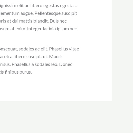
gnissim elit ac libero egestas egestas.
 elementum augue. Pellentesque suscipit
s at dui mattis blandit. Duis nec
ipsum at enim. Integer lacinia ipsum nec
sequat, sodales ac elit. Phasellus vitae
aretra libero suscipit ut. Mauris
risus. Phasellus a sodales leo. Donec
is finibus purus.