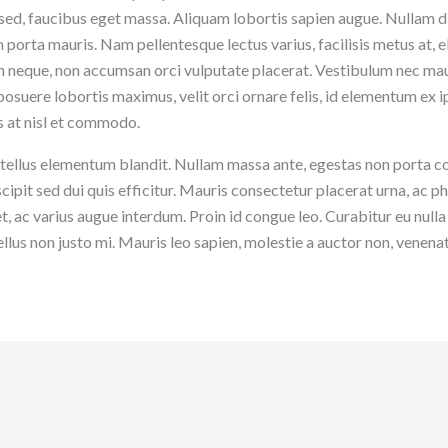
sed, faucibus eget massa. Aliquam lobortis sapien augue. Nullam di
 porta mauris. Nam pellentesque lectus varius, facilisis metus at,
neque, non accumsan orci vulputate placerat. Vestibulum nec mauri
 posuere lobortis maximus, velit orci ornare felis, id elementum ex 
is at nisl et commodo.
 tellus elementum blandit. Nullam massa ante, egestas non porta con
cipit sed dui quis efficitur. Mauris consectetur placerat urna, ac ph
ac varius augue interdum. Proin id congue leo. Curabitur eu nulla 
lus non justo mi. Mauris leo sapien, molestie a auctor non, venenat