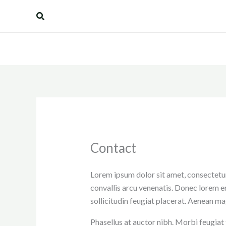
Skip
Search
to
content
Contact
Lorem ipsum dolor sit amet, consectetur
convallis arcu venenatis. Donec lorem er
sollicitudin feugiat placerat. Aenean ma
Phasellus at auctor nibh. Morbi feugiat 